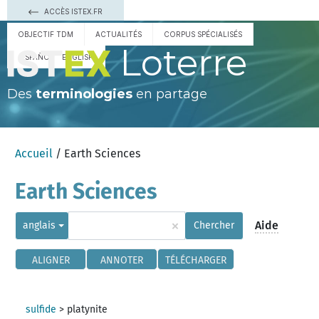
ACCÈS ISTEX.FR
OBJECTIF TDM
ACTUALITÉS
CORPUS SPÉCIALISÉS
Loterre
ESPAÑOL
ENGLISH
Des
terminologies
en partage
Accueil
/ Earth Sciences
Earth Sciences
×
Aide
anglais
Chercher
ALIGNER
ANNOTER
TÉLÉCHARGER
sulfide
>
platynite