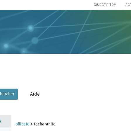
OBJECTIF TDM
AC
Aide
hercher
s
silicate
>
tacharanite