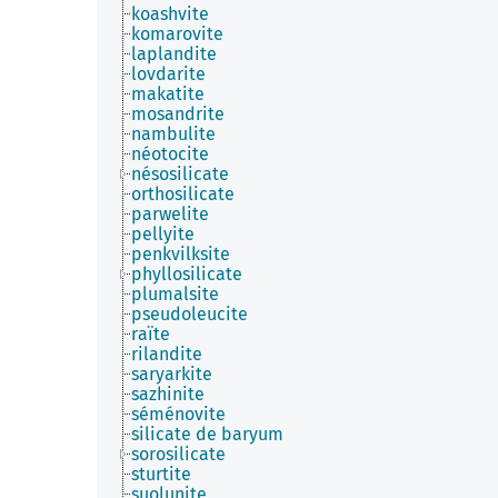
koashvite
komarovite
laplandite
lovdarite
makatite
mosandrite
nambulite
néotocite
nésosilicate
orthosilicate
parwelite
pellyite
penkvilksite
phyllosilicate
plumalsite
pseudoleucite
raïte
rilandite
saryarkite
sazhinite
séménovite
silicate de baryum
sorosilicate
sturtite
suolunite