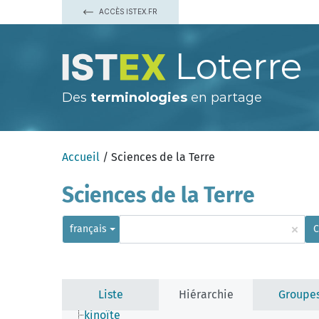
amiante
ACCÈS ISTEX.FR
armstrongite
asbecasite
bicchulite
Loterre
bisbeeite
borosilicate
carletonite
Des
terminologies
en partage
caysichite
cébollite
chevkinite
cyclosilicate
dellaïte
Accueil
/ Sciences de la Terre
eakérite
ellenbergerite
eudidymite
Sciences de la Terre
fluorosilicate
iddingsite
iimoriite
×
français
C
ilmajokite
imogolite
inosilicate
kanémite
karpinskite
Liste
Hiérarchie
Groupe
kazakovite
kinoïte