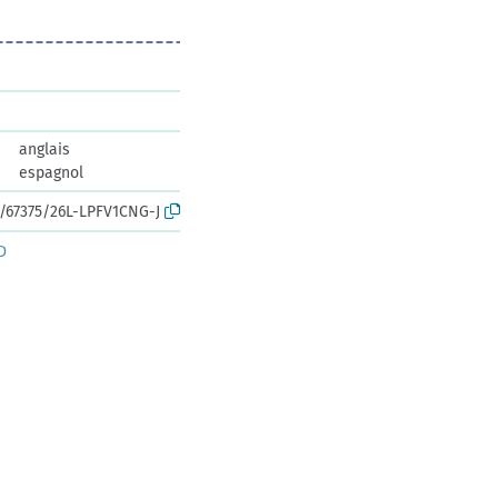
anglais
espagnol
k:/67375/26L-LPFV1CNG-J
D