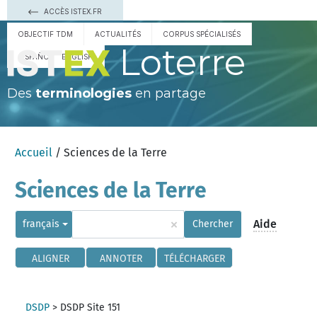
ACCÈS ISTEX.FR
OBJECTIF TDM
ACTUALITÉS
CORPUS SPÉCIALISÉS
Loterre
ESPAÑOL
ENGLISH
Des
terminologies
en partage
Accueil
/ Sciences de la Terre
Sciences de la Terre
×
Aide
français
Chercher
ALIGNER
ANNOTER
TÉLÉCHARGER
DSDP
>
DSDP Site 151