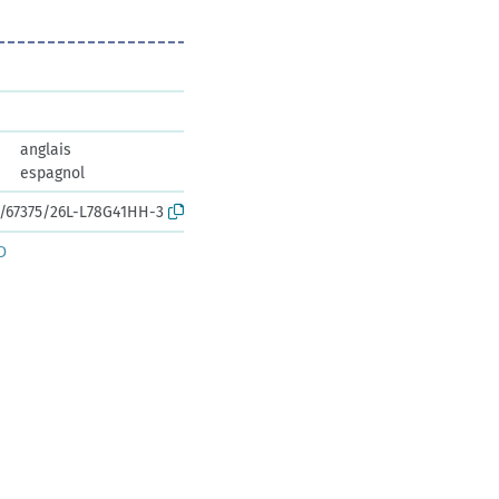
anglais
espagnol
rk:/67375/26L-L78G41HH-3
D