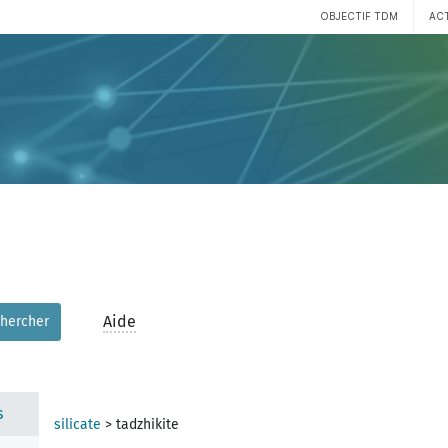
OBJECTIF TDM
AC
Aide
hercher
s
silicate
>
tadzhikite