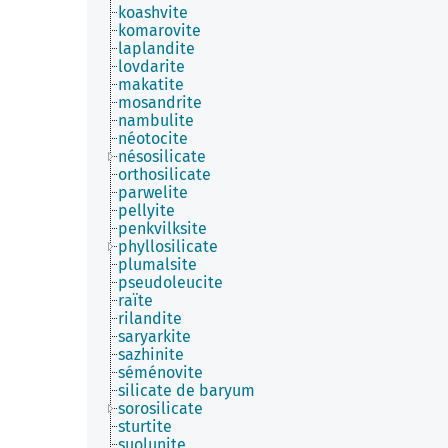
koashvite
komarovite
laplandite
lovdarite
makatite
mosandrite
nambulite
néotocite
nésosilicate
orthosilicate
parwelite
pellyite
penkvilksite
phyllosilicate
plumalsite
pseudoleucite
raïte
rilandite
saryarkite
sazhinite
séménovite
silicate de baryum
sorosilicate
sturtite
suolunite