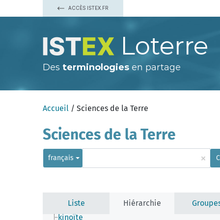
amiante
ACCÈS ISTEX.FR
armstrongite
asbecasite
bicchulite
Loterre
bisbeeite
borosilicate
carletonite
Des
terminologies
en partage
caysichite
cébollite
chevkinite
cyclosilicate
dellaïte
Accueil
/ Sciences de la Terre
eakérite
ellenbergerite
eudidymite
Sciences de la Terre
fluorosilicate
iddingsite
iimoriite
×
français
C
ilmajokite
imogolite
inosilicate
kanémite
karpinskite
Liste
Hiérarchie
Groupe
kazakovite
kinoïte