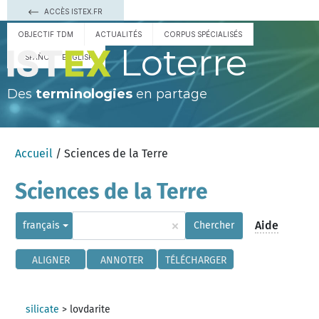
ACCÈS ISTEX.FR
OBJECTIF TDM
ACTUALITÉS
CORPUS SPÉCIALISÉS
Loterre
ESPAÑOL
ENGLISH
Des
terminologies
en partage
Accueil
/ Sciences de la Terre
Sciences de la Terre
×
Aide
français
Chercher
ALIGNER
ANNOTER
TÉLÉCHARGER
silicate
>
lovdarite