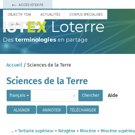
ACCÈS ISTEX.FR
OBJECTIF TDM
ACTUALITÉS
CORPUS SPÉCIALISÉS
Loterre
ESPAÑOL
ENGLISH
Des
terminologies
en partage
Accueil
/ Sciences de la Terre
Sciences de la Terre
×
Aide
français
Chercher
ALIGNER
ANNOTER
TÉLÉCHARGER
...
>
Tertiaire supérieur
>
Néogène
>
Miocène
>
Miocène supérieu