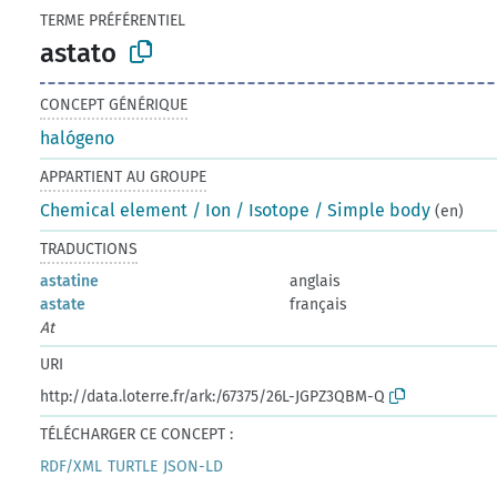
TERME PRÉFÉRENTIEL
astato
CONCEPT GÉNÉRIQUE
halógeno
APPARTIENT AU GROUPE
Chemical element / Ion / Isotope / Simple body
(en)
TRADUCTIONS
astatine
anglais
astate
français
At
URI
http://data.loterre.fr/ark:/67375/26L-JGPZ3QBM-Q
TÉLÉCHARGER CE CONCEPT :
RDF/XML
TURTLE
JSON-LD