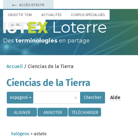
ACCÈS ISTEX.FR
OBJECTIF TDM
ACTUALITÉS
CORPUS SPÉCIALISÉS
Loterre
ESPAÑOL
ENGLISH
Des
terminologies
en partage
Accueil
/ Ciencias de la Tierra
Ciencias de la Tierra
×
Aide
espagnol
Chercher
ALIGNER
ANNOTER
TÉLÉCHARGER
halógeno
>
astato