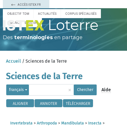
ACCÈS ISTEX.FR
OBJECTIF TDM
ACTUALITÉS
CORPUS SPÉCIALISÉS
Loterre
ESPAÑOL
ENGLISH
Des
terminologies
en partage
Accueil
/ Sciences de la Terre
Sciences de la Terre
×
Aide
français
Chercher
ALIGNER
ANNOTER
TÉLÉCHARGER
Invertebrata
>
Arthropoda
>
Mandibulata
>
Insecta
>