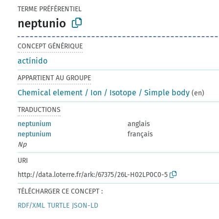
TERME PRÉFÉRENTIEL
neptunio
CONCEPT GÉNÉRIQUE
actínido
APPARTIENT AU GROUPE
Chemical element / Ion / Isotope / Simple body
(en)
TRADUCTIONS
neptunium
anglais
neptunium
français
Np
URI
http://data.loterre.fr/ark:/67375/26L-H02LP0C0-5
TÉLÉCHARGER CE CONCEPT :
RDF/XML
TURTLE
JSON-LD