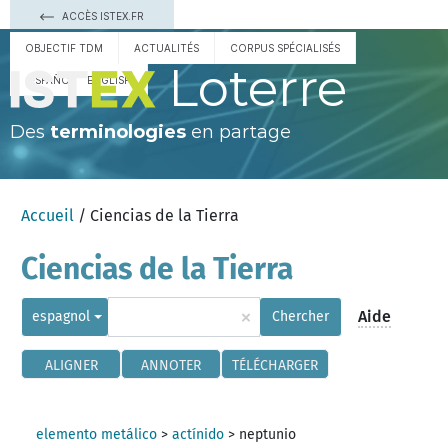
ACCÈS ISTEX.FR
OBJECTIF TDM
ACTUALITÉS
CORPUS SPÉCIALISÉS
Loterre
ESPAÑOL
ENGLISH
Des
terminologies
en partage
Accueil
/ Ciencias de la Tierra
Ciencias de la Tierra
×
Aide
espagnol
Chercher
ALIGNER
ANNOTER
TÉLÉCHARGER
elemento metálico
>
actínido
>
neptunio