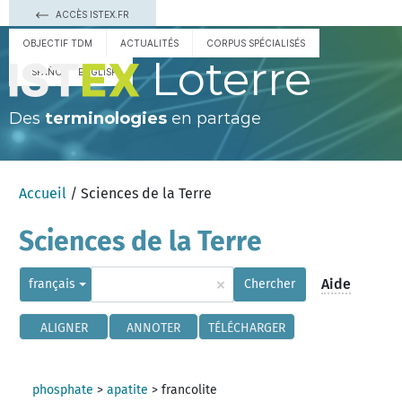
ACCÈS ISTEX.FR
OBJECTIF TDM
ACTUALITÉS
CORPUS SPÉCIALISÉS
Loterre
ESPAÑOL
ENGLISH
Des
terminologies
en partage
Accueil
/ Sciences de la Terre
Sciences de la Terre
×
Aide
français
Chercher
ALIGNER
ANNOTER
TÉLÉCHARGER
phosphate
>
apatite
>
francolite