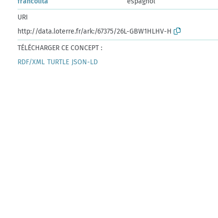
francolita
espagnol
URI
http://data.loterre.fr/ark:/67375/26L-GBW1HLHV-H
TÉLÉCHARGER CE CONCEPT :
RDF/XML
TURTLE
JSON-LD