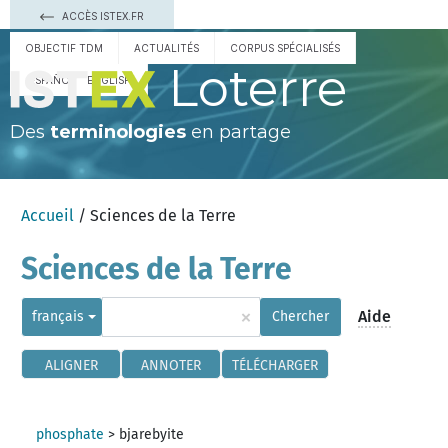
ACCÈS ISTEX.FR
OBJECTIF TDM
ACTUALITÉS
CORPUS SPÉCIALISÉS
Loterre
ESPAÑOL
ENGLISH
Des
terminologies
en partage
Accueil
/ Sciences de la Terre
Sciences de la Terre
×
Aide
français
Chercher
ALIGNER
ANNOTER
TÉLÉCHARGER
phosphate
>
bjarebyite