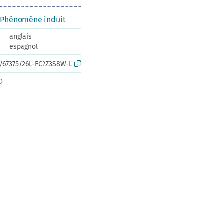
 Phénomène induit
anglais
espagnol
rk:/67375/26L-FC2Z3S8W-L
D