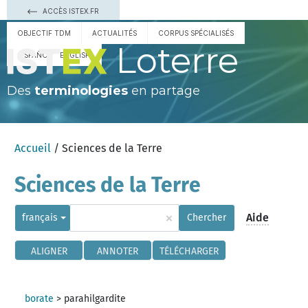
ACCÈS ISTEX.FR
OBJECTIF TDM
ACTUALITÉS
CORPUS SPÉCIALISÉS
Loterre
ESPAÑOL
ENGLISH
Des
terminologies
en partage
Accueil
/ Sciences de la Terre
Sciences de la Terre
×
Aide
français
Chercher
ALIGNER
ANNOTER
TÉLÉCHARGER
borate
>
parahilgardite