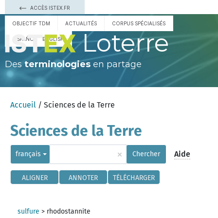
ACCÈS ISTEX.FR
OBJECTIF TDM
ACTUALITÉS
CORPUS SPÉCIALISÉS
Loterre
ESPAÑOL
ENGLISH
Des
terminologies
en partage
Accueil
/ Sciences de la Terre
Sciences de la Terre
×
Aide
français
Chercher
ALIGNER
ANNOTER
TÉLÉCHARGER
sulfure
>
rhodostannite