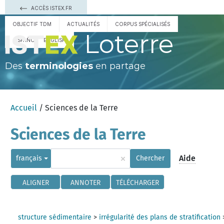
ACCÈS ISTEX.FR
OBJECTIF TDM
ACTUALITÉS
CORPUS SPÉCIALISÉS
Loterre
ESPAÑOL
ENGLISH
Des
terminologies
en partage
Accueil
/ Sciences de la Terre
Sciences de la Terre
×
Aide
français
Chercher
ALIGNER
ANNOTER
TÉLÉCHARGER
structure sédimentaire
>
irrégularité des plans de stratification