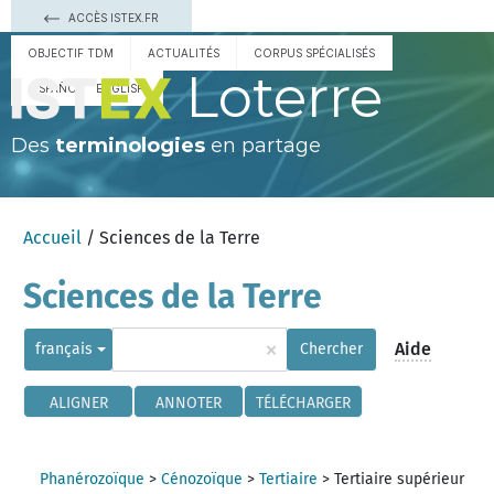
ACCÈS ISTEX.FR
OBJECTIF TDM
ACTUALITÉS
CORPUS SPÉCIALISÉS
Loterre
ESPAÑOL
ENGLISH
Des
terminologies
en partage
Accueil
/ Sciences de la Terre
Sciences de la Terre
×
Aide
français
Chercher
ALIGNER
ANNOTER
TÉLÉCHARGER
Phanérozoïque
>
Cénozoïque
>
Tertiaire
>
Tertiaire supérieur