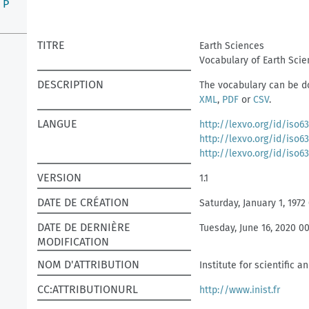
P
TITRE
Earth Sciences
Vocabulary of Earth Sci
DESCRIPTION
The vocabulary can be do
XML
,
PDF
or
CSV
.
LANGUE
http://lexvo.org/id/iso6
http://lexvo.org/id/iso6
http://lexvo.org/id/iso6
VERSION
1.1
DATE DE CRÉATION
Saturday, January 1, 1972
DATE DE DERNIÈRE
Tuesday, June 16, 2020 0
MODIFICATION
NOM D'ATTRIBUTION
Institute for scientific 
CC:ATTRIBUTIONURL
http://www.inist.fr