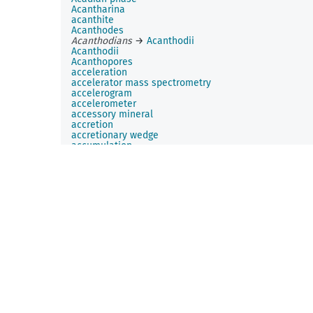
Acantharina
acanthite
Acanthodes
Acanthodians
→
Acanthodii
Acanthodii
Acanthopores
acceleration
accelerator mass spectrometry
accelerogram
accelerometer
accessory mineral
accretion
accretionary wedge
accumulation
accuracy
Acer
Acero del Pacifico Company
acetate
acetylene
Acheulian
achondrite
acid
acid basic mingling
→
acid basic mixing
acid basic mixing
acid mine dewatering
acid mine drainage
acid rain
acid soil
acid sulfate soil