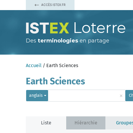
ACCÈS ISTEX.FR
Loterre
Des
terminologies
en partage
Accueil
/ Earth Sciences
Earth Sciences
×
anglais
C
Liste
Hiérarchie
Groupe