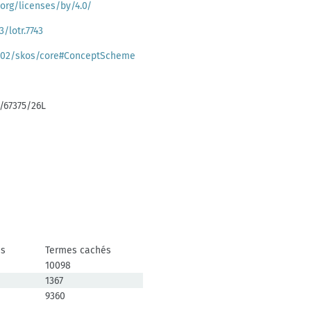
org/licenses/by/4.0/
3/lotr.7743
/02/skos/core#ConceptScheme
:/67375/26L
es
Termes cachés
10098
1367
9360