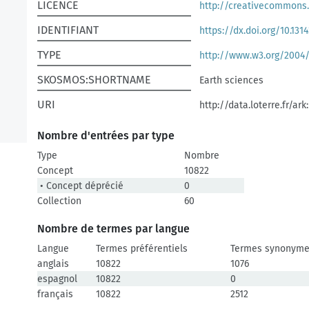
LICENCE
http://creativecommons.
IDENTIFIANT
https://dx.doi.org/10.1314
TYPE
http://www.w3.org/2004
SKOSMOS:SHORTNAME
Earth sciences
URI
http://data.loterre.fr/ark
Nombre d'entrées par type
Type
Nombre
Concept
10822
• Concept déprécié
0
Collection
60
Nombre de termes par langue
Langue
Termes préférentiels
Termes synonym
anglais
10822
1076
espagnol
10822
0
français
10822
2512