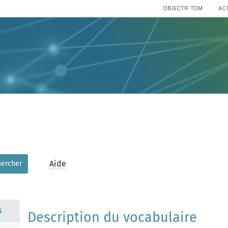
OBJECTIF TDM
AC
Aide
hercher
s
Description du vocabulaire