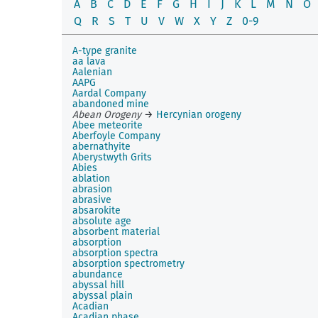
A
B
C
D
E
F
G
H
I
J
K
L
M
N
O
Q
R
S
T
U
V
W
X
Y
Z
0-9
A-type granite
aa lava
Aalenian
AAPG
Aardal Company
abandoned mine
Abean Orogeny
→
Hercynian orogeny
Abee meteorite
Aberfoyle Company
abernathyite
Aberystwyth Grits
Abies
ablation
abrasion
abrasive
absarokite
absolute age
absorbent material
absorption
absorption spectra
absorption spectrometry
abundance
abyssal hill
abyssal plain
Acadian
Acadian phase