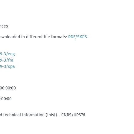
ences
wnloaded in different file formats:
RDF/SKOS-
39-3/eng
39-3/fra
39-3/spa
 00:00:00
0:00:00
and technical information (Inist) - CNRS/UPS76