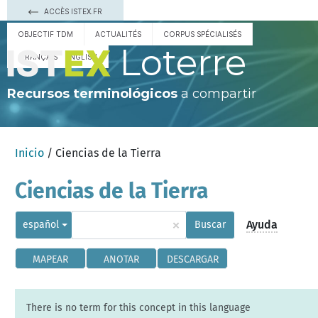
ACCÈS ISTEX.FR
OBJECTIF TDM
ACTUALITÉS
CORPUS SPÉCIALISÉS
Loterre
FRANÇAIS
ENGLISH
Recursos terminológicos
a compartir
Inicio
/ Ciencias de la Tierra
Ciencias de la Tierra
×
Ayuda
español
Buscar
MAPEAR
ANOTAR
DESCARGAR
There is no term for this concept in this language