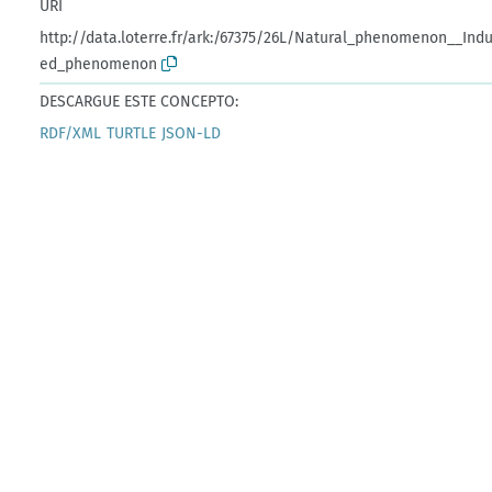
URI
http://data.loterre.fr/ark:/67375/26L/Natural_phenomenon__Ind
ed_phenomenon
DESCARGUE ESTE CONCEPTO:
RDF/XML
TURTLE
JSON-LD