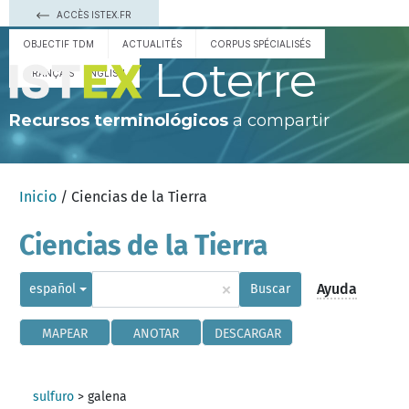
ACCÈS ISTEX.FR
OBJECTIF TDM
ACTUALITÉS
CORPUS SPÉCIALISÉS
Loterre
FRANÇAIS
ENGLISH
Recursos terminológicos
a compartir
Inicio
/ Ciencias de la Tierra
Ciencias de la Tierra
×
Ayuda
español
Buscar
MAPEAR
ANOTAR
DESCARGAR
sulfuro
>
galena