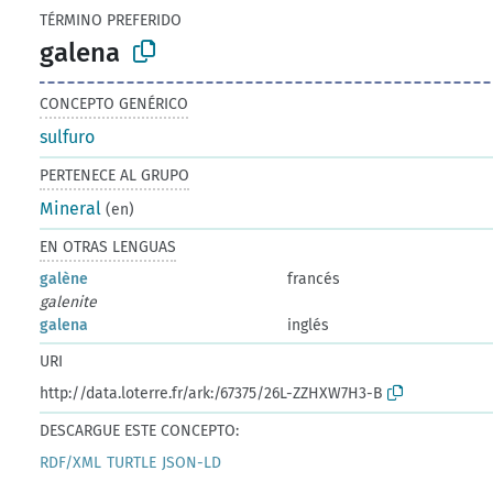
TÉRMINO PREFERIDO
galena
CONCEPTO GENÉRICO
sulfuro
PERTENECE AL GRUPO
Mineral
(en)
EN OTRAS LENGUAS
galène
francés
galenite
galena
inglés
URI
http://data.loterre.fr/ark:/67375/26L-ZZHXW7H3-B
DESCARGUE ESTE CONCEPTO:
RDF/XML
TURTLE
JSON-LD