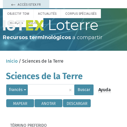
ACCÈS ISTEX.FR
OBJECTIF TDM
ACTUALITÉS
CORPUS SPÉCIALISÉS
Loterre
FRANÇAIS
ENGLISH
Recursos terminológicos
a compartir
Inicio
/ Sciences de la Terre
Sciences de la Terre
×
Ayuda
francés
Buscar
MAPEAR
ANOTAR
DESCARGAR
TÉRMINO PREFERIDO