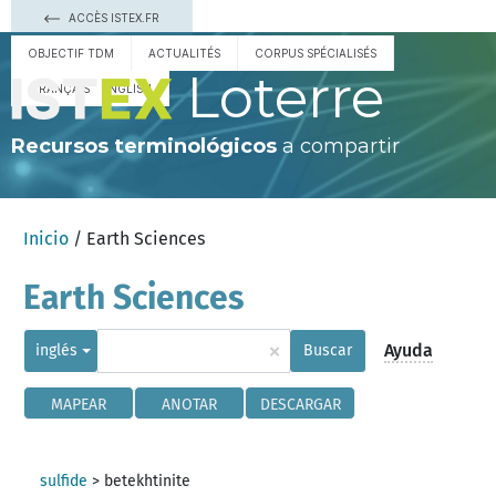
ACCÈS ISTEX.FR
OBJECTIF TDM
ACTUALITÉS
CORPUS SPÉCIALISÉS
Loterre
FRANÇAIS
ENGLISH
Recursos terminológicos
a compartir
Inicio
/ Earth Sciences
Earth Sciences
×
Ayuda
inglés
Buscar
MAPEAR
ANOTAR
DESCARGAR
sulfide
>
betekhtinite