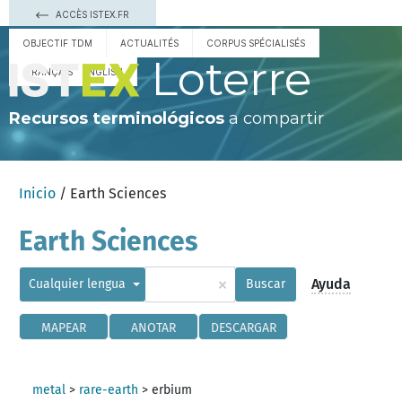
ACCÈS ISTEX.FR
OBJECTIF TDM
ACTUALITÉS
CORPUS SPÉCIALISÉS
Loterre
FRANÇAIS
ENGLISH
Recursos terminológicos
a compartir
Inicio
/ Earth Sciences
Earth Sciences
×
Ayuda
Cualquier lengua
Buscar
MAPEAR
ANOTAR
DESCARGAR
metal
>
rare-earth
>
erbium