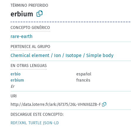
TÉRMINO PREFERIDO
erbium
CONCEPTO GENÉRICO
rare-earth
PERTENECE AL GRUPO
Chemical element / Ion / Isotope / Simple body
EN OTRAS LENGUAS
erbio
español
erbium
francés
Er
URI
http://data.loterre.fr/ark:/67375/26L-VHNX62ZB-F
DESCARGUE ESTE CONCEPTO:
RDF/XML
TURTLE
JSON-LD