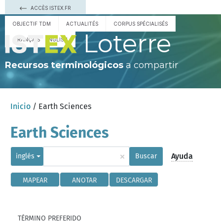
ACCÈS ISTEX.FR
OBJECTIF TDM
ACTUALITÉS
CORPUS SPÉCIALISÉS
Loterre
FRANÇAIS
ENGLISH
Recursos terminológicos
a compartir
Inicio
/ Earth Sciences
Earth Sciences
×
Ayuda
inglés
Buscar
MAPEAR
ANOTAR
DESCARGAR
TÉRMINO PREFERIDO