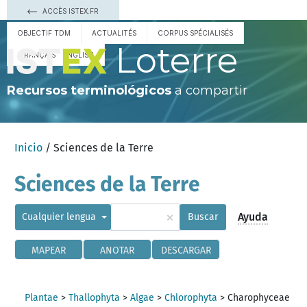
ACCÈS ISTEX.FR
OBJECTIF TDM
ACTUALITÉS
CORPUS SPÉCIALISÉS
Loterre
FRANÇAIS
ENGLISH
Recursos terminológicos
a compartir
Inicio
/ Sciences de la Terre
Sciences de la Terre
×
Ayuda
Cualquier lengua
Buscar
MAPEAR
ANOTAR
DESCARGAR
Plantae
>
Thallophyta
>
Algae
>
Chlorophyta
>
Charophyceae