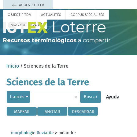
ACCÈS ISTEX.FR
OBJECTIF TDM
ACTUALITÉS
CORPUS SPÉCIALISÉS
Loterre
FRANÇAIS
ENGLISH
Recursos terminológicos
a compartir
Inicio
/ Sciences de la Terre
Sciences de la Terre
×
Ayuda
francés
Buscar
MAPEAR
ANOTAR
DESCARGAR
morphologie fluviatile
>
méandre