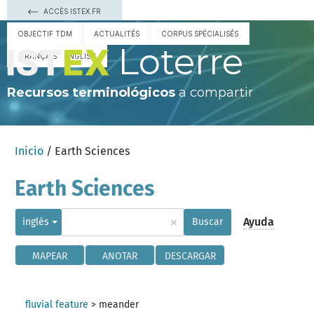
ACCÈS ISTEX.FR
OBJECTIF TDM
ACTUALITÉS
CORPUS SPÉCIALISÉS
Loterre
FRANÇAIS
ENGLISH
Recursos terminológicos
a compartir
Inicio
/ Earth Sciences
Earth Sciences
×
Ayuda
inglés
Buscar
MAPEAR
ANOTAR
DESCARGAR
fluvial feature
>
meander