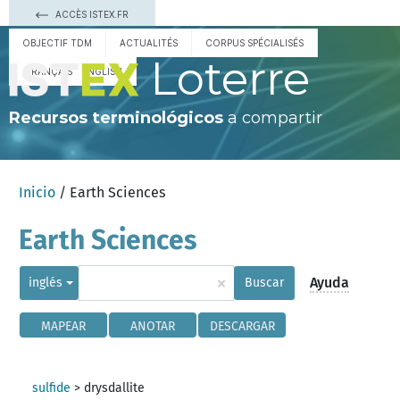
ACCÈS ISTEX.FR
OBJECTIF TDM
ACTUALITÉS
CORPUS SPÉCIALISÉS
Loterre
FRANÇAIS
ENGLISH
Recursos terminológicos
a compartir
Inicio
/ Earth Sciences
Earth Sciences
×
Ayuda
inglés
Buscar
MAPEAR
ANOTAR
DESCARGAR
sulfide
>
drysdallite