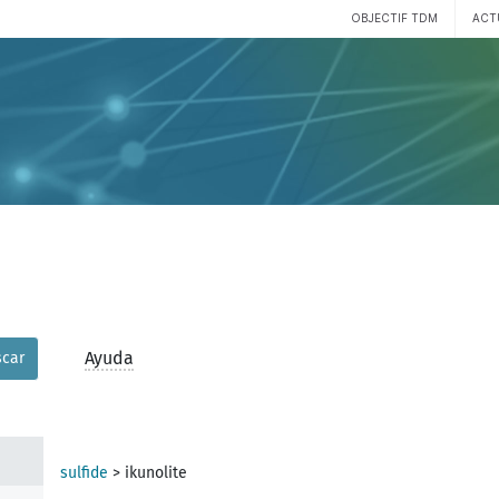
OBJECTIF TDM
ACT
Ayuda
car
sulfide
>
ikunolite