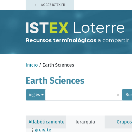
cooperite
ACCÈS ISTEX.FR
copper sulfide
costibite
covellite
Loterre
csiklovaite
cubanite
daubreelite
digenite
Recursos terminológicos
a compartir
dimorphite
djerfisherite
djurleite
drysdallite
Inicio
/ Earth Sciences
duranusite
dzhezkazganite
erlichmanite
Earth Sciences
fukuchilite
galena
galkhaite
×
inglés
Bus
gallite
gersdorffite
getchellite
glaucodot
godlevskite
Alfabéticamente
Jerarquía
Grupos
greenockite
greigite