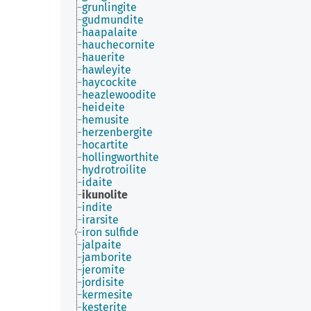
grunlingite
gudmundite
haapalaite
hauchecornite
hauerite
hawleyite
haycockite
heazlewoodite
heideite
hemusite
herzenbergite
hocartite
hollingworthite
hydrotroilite
idaite
ikunolite
indite
irarsite
iron sulfide
jalpaite
jamborite
jeromite
jordisite
kermesite
kesterite