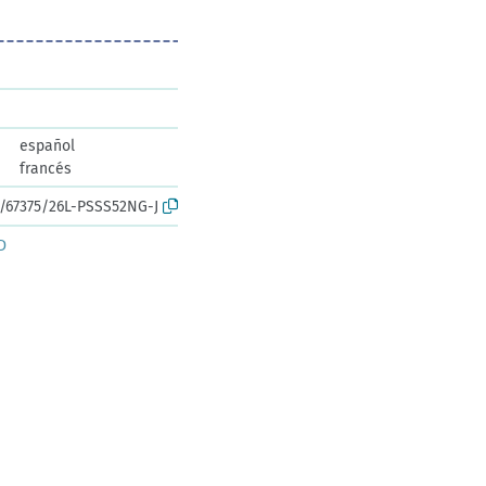
español
francés
k:/67375/26L-PSSS52NG-J
D