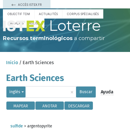
ACCÈS ISTEX.FR
OBJECTIF TDM
ACTUALITÉS
CORPUS SPÉCIALISÉS
Loterre
FRANÇAIS
ENGLISH
Recursos terminológicos
a compartir
Inicio
/ Earth Sciences
Earth Sciences
×
Ayuda
inglés
Buscar
MAPEAR
ANOTAR
DESCARGAR
sulfide
>
argentopyrite