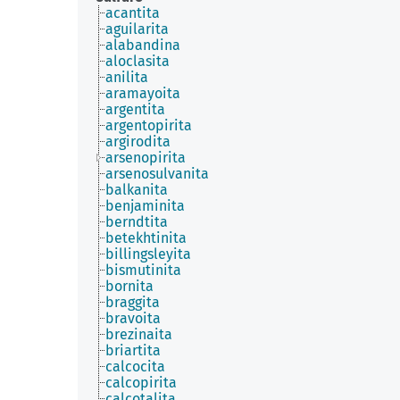
acantita
aguilarita
alabandina
aloclasita
anilita
aramayoita
argentita
argentopirita
argirodita
arsenopirita
arsenosulvanita
balkanita
benjaminita
berndtita
betekhtinita
billingsleyita
bismutinita
bornita
braggita
bravoita
brezinaita
briartita
calcocita
calcopirita
calcotalita