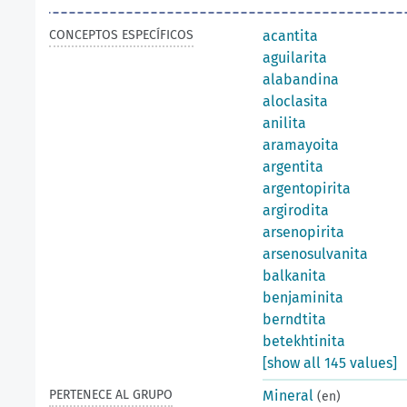
CONCEPTOS ESPECÍFICOS
acantita
aguilarita
alabandina
aloclasita
anilita
aramayoita
argentita
argentopirita
argirodita
arsenopirita
arsenosulvanita
balkanita
benjaminita
berndtita
betekhtinita
[show all 145 values]
PERTENECE AL GRUPO
Mineral
(en)