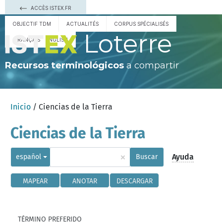
ACCÈS ISTEX.FR
OBJECTIF TDM
ACTUALITÉS
CORPUS SPÉCIALISÉS
Loterre
FRANÇAIS
ENGLISH
Recursos terminológicos
a compartir
Inicio
/ Ciencias de la Tierra
Ciencias de la Tierra
×
Ayuda
español
Buscar
MAPEAR
ANOTAR
DESCARGAR
TÉRMINO PREFERIDO