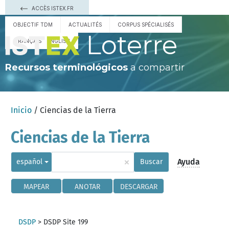
ACCÈS ISTEX.FR
OBJECTIF TDM
ACTUALITÉS
CORPUS SPÉCIALISÉS
Loterre
FRANÇAIS
ENGLISH
Recursos terminológicos
a compartir
Inicio
/ Ciencias de la Tierra
Ciencias de la Tierra
×
Ayuda
español
Buscar
MAPEAR
ANOTAR
DESCARGAR
DSDP
>
DSDP Site 199