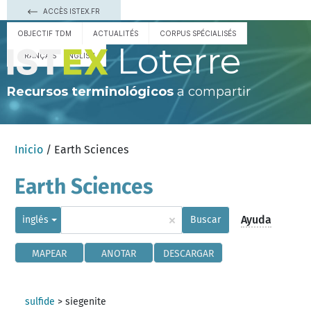
ACCÈS ISTEX.FR
OBJECTIF TDM
ACTUALITÉS
CORPUS SPÉCIALISÉS
Loterre
FRANÇAIS
ENGLISH
Recursos terminológicos
a compartir
Inicio
/ Earth Sciences
Earth Sciences
×
Ayuda
inglés
Buscar
MAPEAR
ANOTAR
DESCARGAR
sulfide
>
siegenite