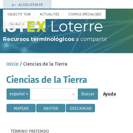
ACCÈS ISTEX.FR
OBJECTIF TDM
ACTUALITÉS
CORPUS SPÉCIALISÉS
Loterre
FRANÇAIS
ENGLISH
Recursos terminológicos
a compartir
Inicio
/ Ciencias de la Tierra
Ciencias de la Tierra
×
Ayuda
español
Buscar
MAPEAR
ANOTAR
DESCARGAR
TÉRMINO PREFERIDO