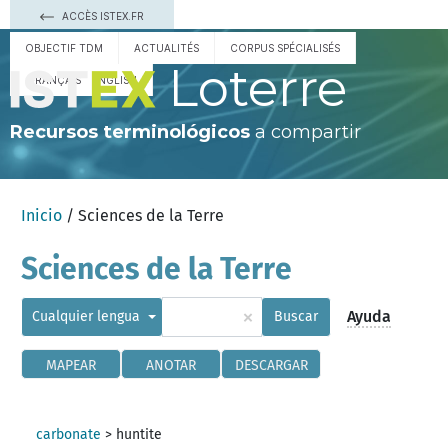
ACCÈS ISTEX.FR
OBJECTIF TDM
ACTUALITÉS
CORPUS SPÉCIALISÉS
Loterre
FRANÇAIS
ENGLISH
Recursos terminológicos
a compartir
Inicio
/ Sciences de la Terre
Sciences de la Terre
×
Ayuda
Cualquier lengua
Buscar
MAPEAR
ANOTAR
DESCARGAR
carbonate
>
huntite