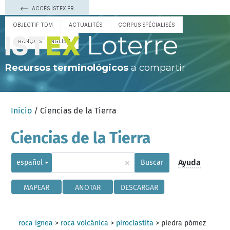
ACCÈS ISTEX.FR
OBJECTIF TDM
ACTUALITÉS
CORPUS SPÉCIALISÉS
Loterre
FRANÇAIS
ENGLISH
Recursos terminológicos
a compartir
Inicio
/ Ciencias de la Tierra
Ciencias de la Tierra
×
Ayuda
español
Buscar
MAPEAR
ANOTAR
DESCARGAR
roca ignea
>
roca volcánica
>
piroclastita
>
piedra pómez