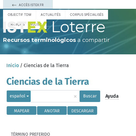
ACCÈS ISTEX.FR
OBJECTIF TDM
ACTUALITÉS
CORPUS SPÉCIALISÉS
Loterre
FRANÇAIS
ENGLISH
Recursos terminológicos
a compartir
Inicio
/ Ciencias de la Tierra
Ciencias de la Tierra
×
Ayuda
español
Buscar
MAPEAR
ANOTAR
DESCARGAR
TÉRMINO PREFERIDO