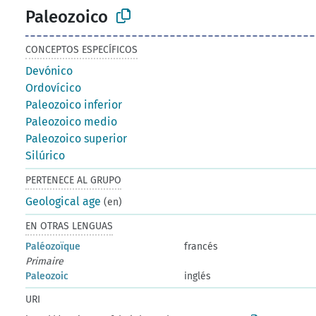
Paleozoico
CONCEPTOS ESPECÍFICOS
Devónico
Ordovícico
Paleozoico inferior
Paleozoico medio
Paleozoico superior
Silúrico
PERTENECE AL GRUPO
Geological age
(en)
EN OTRAS LENGUAS
Paléozoïque
francés
Primaire
Paleozoic
inglés
URI