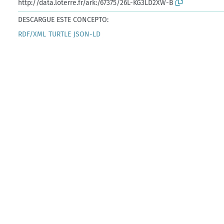
http://data.loterre.fr/ark:/67375/26L-KG3LD2XW-B
DESCARGUE ESTE CONCEPTO:
RDF/XML
TURTLE
JSON-LD