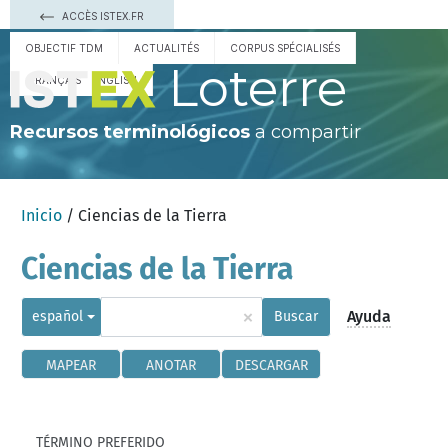
ACCÈS ISTEX.FR
OBJECTIF TDM
ACTUALITÉS
CORPUS SPÉCIALISÉS
Loterre
FRANÇAIS
ENGLISH
Recursos terminológicos
a compartir
Inicio
/ Ciencias de la Tierra
Ciencias de la Tierra
×
Ayuda
español
Buscar
MAPEAR
ANOTAR
DESCARGAR
TÉRMINO PREFERIDO