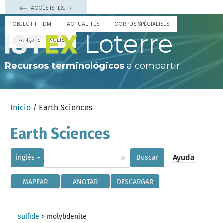
ACCÈS ISTEX.FR
OBJECTIF TDM
ACTUALITÉS
CORPUS SPÉCIALISÉS
Loterre
FRANÇAIS
ENGLISH
Recursos terminológicos
a compartir
Inicio
/ Earth Sciences
Earth Sciences
×
Ayuda
inglés
Buscar
MAPEAR
ANOTAR
DESCARGAR
sulfide
>
molybdenite