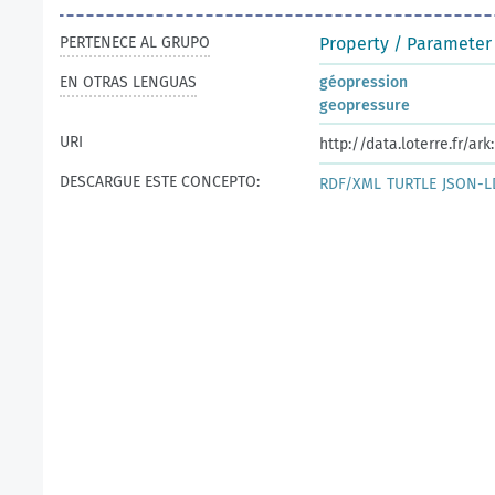
PERTENECE AL GRUPO
Property / Parameter 
EN OTRAS LENGUAS
géopression
geopressure
URI
http://data.loterre.fr/a
DESCARGUE ESTE CONCEPTO:
RDF/XML
TURTLE
JSON-L