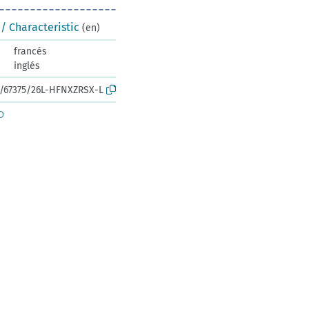
/ Characteristic
(en)
francés
inglés
rk:/67375/26L-HFNXZRSX-L
D