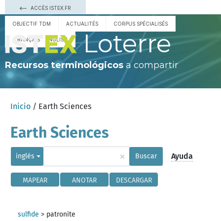
ACCÈS ISTEX.FR
OBJECTIF TDM
ACTUALITÉS
CORPUS SPÉCIALISÉS
Loterre
FRANÇAIS
ENGLISH
Recursos terminológicos
a compartir
Inicio
/ Earth Sciences
Earth Sciences
×
Ayuda
inglés
Buscar
MAPEAR
ANOTAR
DESCARGAR
sulfide
>
patronite