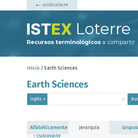
benjaminite
ACCÈS ISTEX.FR
berndtite
betekhtinite
billingsleyite
Loterre
bismuthinite
bornite
braggite
bravoite
Recursos terminológicos
a compartir
brezinaite
briartite
canfieldite
carrollite
Inicio
/ Earth Sciences
cattierite
chalcocite
chalcopyrite
Earth Sciences
chalcothallite
cinnabar
cobaltite
×
inglés
Bus
cocinerite
colusite
cooperite
copper sulfide
costibite
Alfabéticamente
Jerarquía
Grupos
covellite
csiklovaite