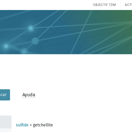
OBJECTIF TDM
ACT
Ayuda
car
sulfide
>
getchellite