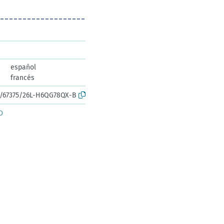
español
francés
rk:/67375/26L-H6QG78QX-B
D