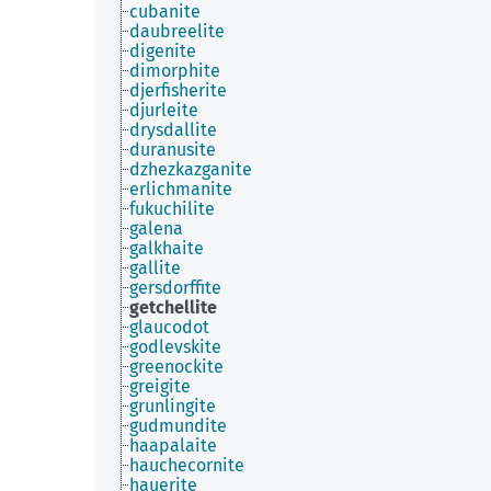
cubanite
daubreelite
digenite
dimorphite
djerfisherite
djurleite
drysdallite
duranusite
dzhezkazganite
erlichmanite
fukuchilite
galena
galkhaite
gallite
gersdorffite
getchellite
glaucodot
godlevskite
greenockite
greigite
grunlingite
gudmundite
haapalaite
hauchecornite
hauerite