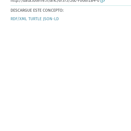
http://data.loterre.fr/ark:/67375/26L-F0G67ZB4-0
DESCARGUE ESTE CONCEPTO:
RDF/XML
TURTLE
JSON-LD