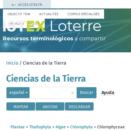
ACCÈS ISTEX.FR
OBJECTIF TDM
ACTUALITÉS
CORPUS SPÉCIALISÉS
Loterre
FRANÇAIS
ENGLISH
Recursos terminológicos
a compartir
Inicio
/ Ciencias de la Tierra
Ciencias de la Tierra
×
Ayuda
español
Buscar
MAPEAR
ANOTAR
DESCARGAR
Plantae
>
Thallophyta
>
Algae
>
Chlorophyta
>
Chlorophyceae