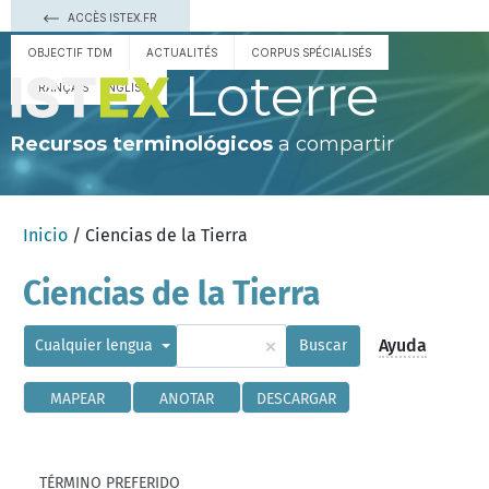
ACCÈS ISTEX.FR
OBJECTIF TDM
ACTUALITÉS
CORPUS SPÉCIALISÉS
Loterre
FRANÇAIS
ENGLISH
Recursos terminológicos
a compartir
Inicio
/ Ciencias de la Tierra
Ciencias de la Tierra
×
Ayuda
Cualquier lengua
Buscar
MAPEAR
ANOTAR
DESCARGAR
TÉRMINO PREFERIDO