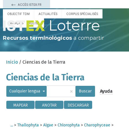
ACCÈS ISTEX.FR
OBJECTIF TDM
ACTUALITÉS
CORPUS SPÉCIALISÉS
Loterre
FRANÇAIS
ENGLISH
Recursos terminológicos
a compartir
Inicio
/ Ciencias de la Tierra
Ciencias de la Tierra
×
Ayuda
Cualquier lengua
Buscar
MAPEAR
ANOTAR
DESCARGAR
...
>
Thallophyta
>
Algae
>
Chlorophyta
>
Charophyceae
>