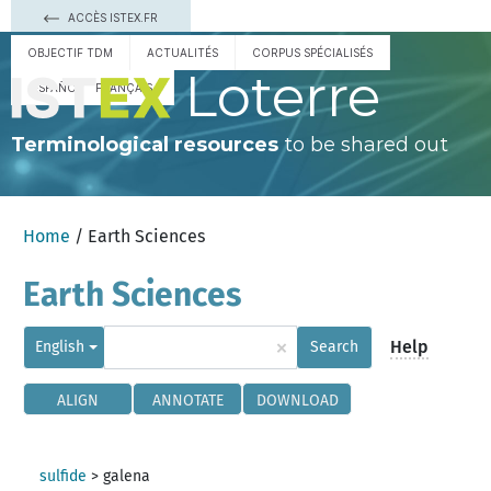
ACCÈS ISTEX.FR
OBJECTIF TDM
ACTUALITÉS
CORPUS SPÉCIALISÉS
Loterre
ESPAÑOL
FRANÇAIS
Terminological resources
to be shared out
Home
/ Earth Sciences
Earth Sciences
×
Help
English
Search
ALIGN
ANNOTATE
DOWNLOAD
sulfide
>
galena