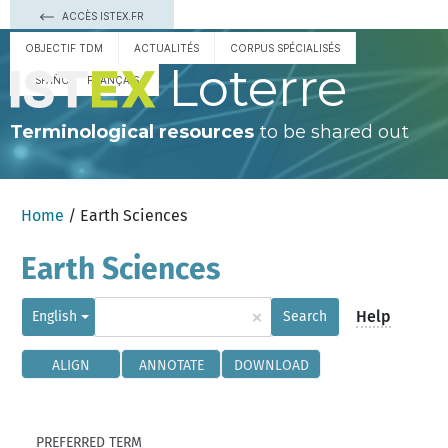
ACCÈS ISTEX.FR
OBJECTIF TDM
ACTUALITÉS
CORPUS SPÉCIALISÉS
Loterre
ESPAÑOL
FRANÇAIS
Terminological resources
to be shared out
Home
/ Earth Sciences
Earth Sciences
×
Help
English
Search
ALIGN
ANNOTATE
DOWNLOAD
PREFERRED TERM