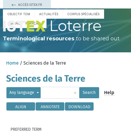
ACCÈS ISTEX.FR
OBJECTIF TDM
ACTUALITÉS
CORPUS SPÉCIALISÉS
Loterre
ESPAÑOL
FRANÇAIS
Terminological resources
to be shared out
Home
/ Sciences de la Terre
Sciences de la Terre
×
Help
Any language
Search
ALIGN
ANNOTATE
DOWNLOAD
PREFERRED TERM