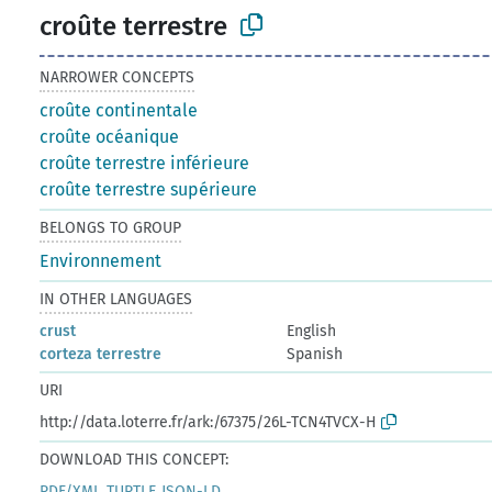
croûte terrestre
NARROWER CONCEPTS
croûte continentale
croûte océanique
croûte terrestre inférieure
croûte terrestre supérieure
BELONGS TO GROUP
Environnement
IN OTHER LANGUAGES
crust
English
corteza terrestre
Spanish
URI
http://data.loterre.fr/ark:/67375/26L-TCN4TVCX-H
DOWNLOAD THIS CONCEPT:
RDF/XML
TURTLE
JSON-LD