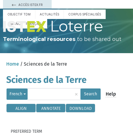
ACCÈS ISTEX.FR
OBJECTIF TDM
ACTUALITÉS
CORPUS SPÉCIALISÉS
Loterre
ESPAÑOL
FRANÇAIS
Terminological resources
to be shared out
Home
/ Sciences de la Terre
Sciences de la Terre
×
Help
French
Search
ALIGN
ANNOTATE
DOWNLOAD
PREFERRED TERM