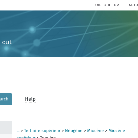
OBJECTIF TDM
ACTU
 out
Help
arch
...
>
Tertiaire supérieur
>
Néogène
>
Miocène
>
Miocène