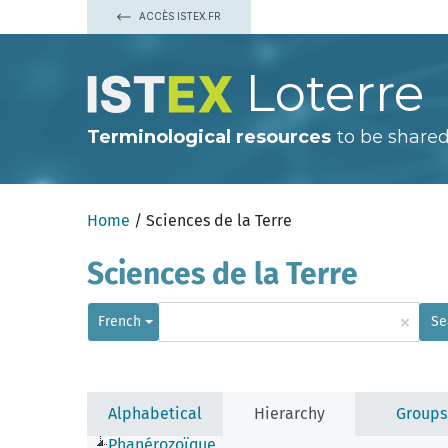
ACCÈS ISTEX.FR
Loterre
Terminological resources
to be shared
Home
/ Sciences de la Terre
Sciences de la Terre
×
French
Se
Alphabetical
Hierarchy
Groups
Phanérozoïque