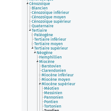
Cénozoïque
Blancien
Cénozoïque inférieur
Cénozoïque moyen
Cénozoïque supérieur
Quaternaire
Tertiaire
Paléogène
Tertiaire inférieur
Tertiaire moyen
Tertiaire supérieur
Néogène
Hemphillien
Miocène
Barstovien
Clarendonien
Miocène inférieur
Miocène moyen
Miocène supérieur
Méotien
Messinien
Pannonien
Pontien
Tortonien
Turolien